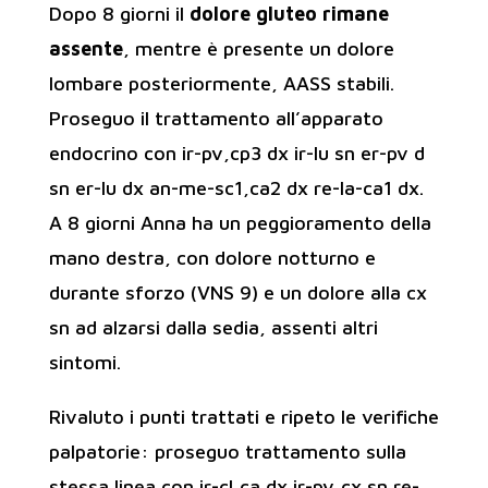
Dopo 8 giorni il
dolore gluteo rimane
assente
, mentre è presente un dolore
lombare posteriormente, AASS stabili.
Proseguo il trattamento all’apparato
endocrino con ir-pv,cp3 dx ir-lu sn er-pv d
sn er-lu dx an-me-sc1,ca2 dx re-la-ca1 dx.
A 8 giorni Anna ha un peggioramento della
mano destra, con dolore notturno e
durante sforzo (VNS 9) e un dolore alla cx
sn ad alzarsi dalla sedia, assenti altri
sintomi.
Rivaluto i punti trattati e ripeto le verifiche
palpatorie: proseguo trattamento sulla
stessa linea con ir-cl,ca dx ir-pv,cx sn re-