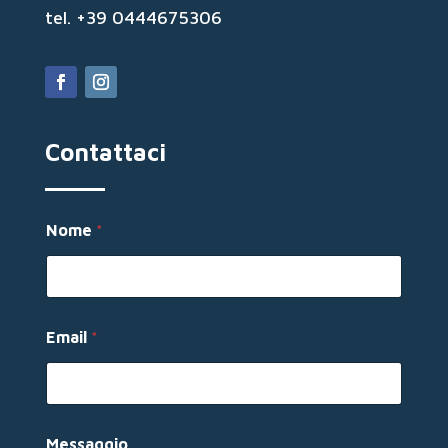
tel. +39 0444675306
Contattaci
Nome
*
Email
*
M
Messaggio
e