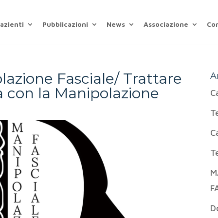
azienti
Pubblicazioni
News
Associazione
Co
lazione Fasciale/ Trattare
A
ia con la Manipolazione
C
T
C
T
M
F
D