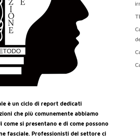
ir
T
Ca
de
Ca
Ca
e è un ciclo di report dedicati
nzioni che più comunemente abbiamo
 di come si presentano e di come possono
e fasciale. Professionisti del settore ci