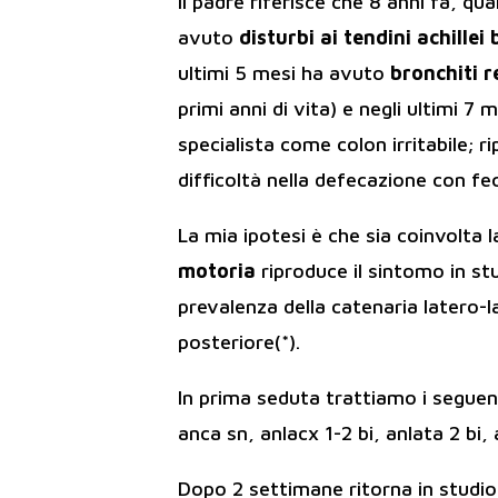
Il padre riferisce che 8 anni fa, qu
avuto
disturbi ai tendini achillei
ultimi 5 mesi ha avuto
bronchiti r
primi anni di vita) e negli ultimi 7
specialista come colon irritabile; 
difficoltà nella defecazione con feci
La mia ipotesi è che sia coinvolta
motoria
riproduce il sintomo in st
prevalenza della catenaria latero-l
posteriore(*).
In prima seduta trattiamo i seguent
anca sn, anlacx 1-2 bi, anlata 2 bi,
Dopo 2 settimane ritorna in studio 