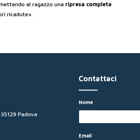
permettendo al ragazzo una
ripresa completa
ri ricadute».
Contattaci
Nome
*
19 35129 Padova
M
Email
*
e