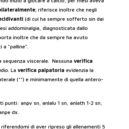
ando iniziò a giocare a calcio, per mesi aveva
 bilateralmente
; riferisce inoltre che negli
ecidivanti
(di cui ha sempre sofferto sin dai
 mesi addominalgia, diagnosticata dallo
riporta inoltre che da sempre ha avuto
 a “palline”.
 la sequenza viscerale. Nessuna
verifica
udio. La
verifica palpatoria
evidenzia la
aterale (**) e minimamente di quella antero-
i punti: anpv sn, anlalu 1 sn, anlath 1-2 sn,
 anpe dx.
riferendomi di aver ripreso gli allenamenti 5