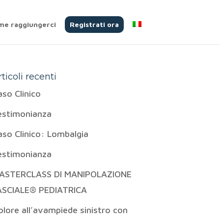
me raggiungerci
Registrati ora
rticoli recenti
aso Clinico
estimonianza
aso Clinico: Lombalgia
estimonianza
ASTERCLASS DI MANIPOLAZIONE
ASCIALE® PEDIATRICA
olore all’avampiede sinistro con