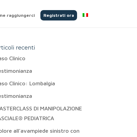
me raggiungerci
Registrati ora
rticoli recenti
aso Clinico
estimonianza
aso Clinico: Lombalgia
estimonianza
ASTERCLASS DI MANIPOLAZIONE
ASCIALE® PEDIATRICA
olore all’avampiede sinistro con