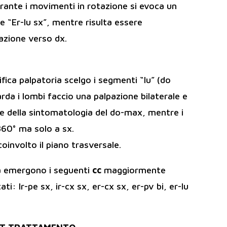
durante i movimenti in rotazione si evoca un
e “Er-lu sx”, mentre risulta essere
tazione verso dx.
rifica palpatoria scelgo i segmenti “lu” (do
rda i lombi faccio una palpazione bilaterale e
ne della sintomatologia del do-max, mentre i
360° ma solo a sx.
oinvolto il piano trasversale.
a emergono i seguenti
cc
maggiormente
ti: Ir-pe sx, ir-cx sx, er-cx sx, er-pv bi, er-lu