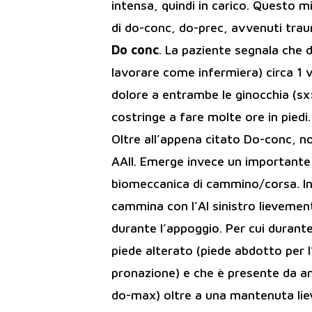
intensa, quindi in carico. Questo mi
di do-conc, do-prec, avvenuti traum
Do conc
. La paziente segnala che d
lavorare come infermiera) circa 1 
dolore a entrambe le ginocchia (sx>
costringe a fare molte ore in piedi.
Oltre all’appena citato Do-conc, n
AAII. Emerge invece un importante 
biomeccanica di cammino/corsa. Inf
cammina con l’AI sinistro lievemen
durante l’appoggio. Per cui durante
piede alterato (piede abdotto per l
pronazione) e che è presente da an
do-max) oltre a una mantenuta liev