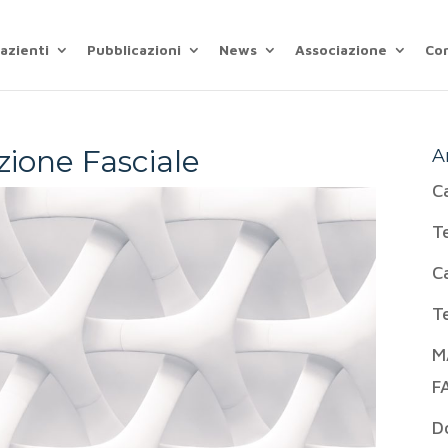
azienti
Pubblicazioni
News
Associazione
Co
zione Fasciale
A
C
T
C
T
M
F
D