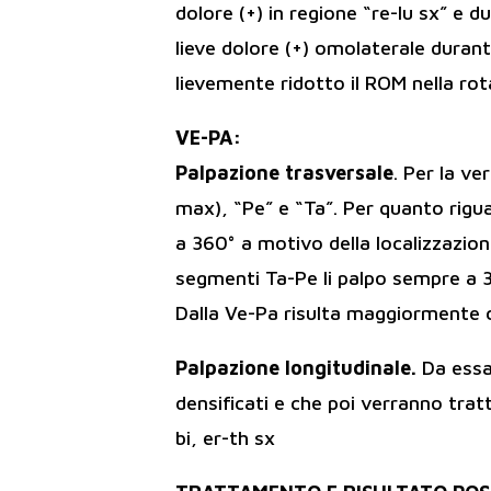
dolore (+) in regione “re-lu sx” e 
lieve dolore (+) omolaterale durant
lievemente ridotto il ROM nella ro
VE-PA:
Palpazione trasversale
. Per la ve
max), “Pe” e “Ta”. Per quanto rigua
a 360° a motivo della localizzazio
segmenti Ta-Pe li palpo sempre a 
Dalla Ve-Pa risulta maggiormente c
Palpazione longitudinale.
Da ess
densificati e che poi verranno tratta
bi, er-th sx