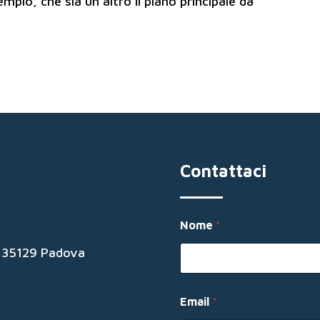
pio, che sia un altro il piano principale da
Contattaci
Nome
*
19 35129 Padova
Email
*