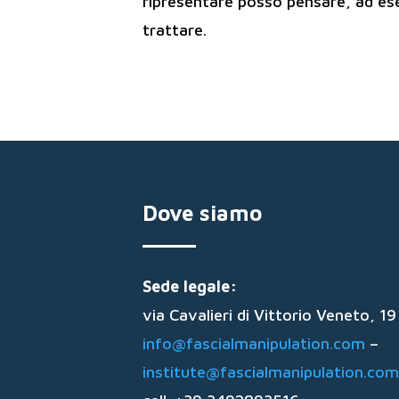
ripresentare posso pensare, ad esem
trattare.
Dove siamo
Sede legale:
via Cavalieri di Vittorio Veneto, 
info@fascialmanipulation.com
–
institute@fascialmanipulation.com