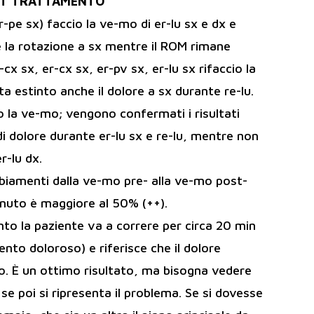
ST TRATTAMENTO
r-pe sx) faccio la ve-mo di er-lu sx e dx e
e la rotazione a sx mentre il ROM rimane
cx sx, er-cx sx, er-pv sx, er-lu sx rifaccio la
lta estinto anche il dolore a sx durante re-lu.
io la ve-mo; vengono confermati i risultati
i dolore durante er-lu sx e re-lu, mentre non
r-lu dx.
biamenti dalla ve-mo pre- alla ve-mo post-
nuto è maggiore al 50% (++).
nto la paziente va a correre per circa 20 min
to doloroso) e riferisce che il dolore
o. È un ottimo risultato, ma bisogna vedere
se poi si ripresenta il problema. Se si dovesse