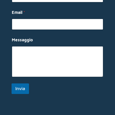
i
l
N
Email
*
o
m
e
Messaggio
Invia