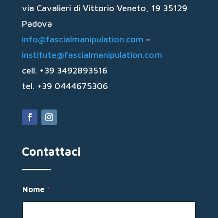
via Cavalieri di Vittorio Veneto, 19 35129
Padova
info@fascialmanipulation.com
–
institute@fascialmanipulation.com
cell. +39 3492893516
tel. +39 0444675306
Contattaci
*
Nome
*
E
m
a