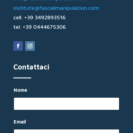
institute@fascialmanipulation.com
cell. +39 3492893516
tel. +39 0444675306
Contattaci
*
Nome
*
M
e
s
s
a
g
Email
*
g
i