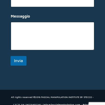
o
N
o
m
Messaggio
e
Invia
All rights reserved ©2018 FASCIAL MANIPULATION INSTITUTE BY STECCO -
C.F/ P. IVA 04029450246 |
info@fascialmanipulation.com
-
Privacy