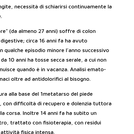
ngite, necessità di schiarirsi continuamente la
.
e” (da almeno 27 anni) soffre di colon
à digestive; circa 16 anni fa ha avuto
con qualche episodio minore l’anno successivo
 da 10 anni ha tosse secca serale, a cui non
nuisce quando è in vacanza. Analisi emato-
ci oltre ad antidolorifici al bisogno.
ura alla base del 1metatarso del piede
 con difficoltà di recupero e dolenzia tuttora
a corsa. Inoltre 14 anni fa ha subito un
ro, trattato con fisioterapia, con residui
attività fisica intensa.