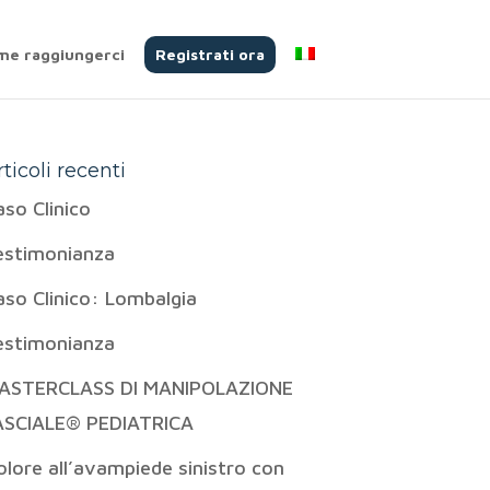
me raggiungerci
Registrati ora
rticoli recenti
aso Clinico
estimonianza
aso Clinico: Lombalgia
estimonianza
ASTERCLASS DI MANIPOLAZIONE
ASCIALE® PEDIATRICA
olore all’avampiede sinistro con