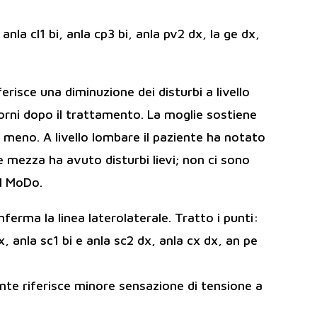
 anla cl1 bi, anla cp3 bi, anla pv2 dx, la ge dx,
ferisce una diminuzione dei disturbi a livello
giorni dopo il trattamento. La moglie sostiene
 meno. A livello lombare il paziente ha notato
 e mezza ha avuto disturbi lievi; non ci sono
il MoDo.
onferma la linea laterolaterale. Tratto i punti:
x, anla sc1 bi e anla sc2 dx, anla cx dx, an pe
ente riferisce minore sensazione di tensione a