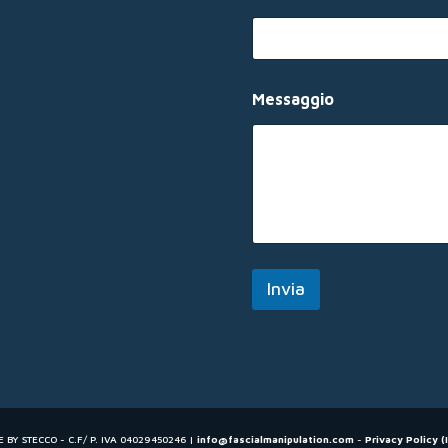
N
Messaggio
o
m
e
N
o
m
e
E
m
a
Invia
i
l
E BY STECCO - C.F/ P. IVA 04029450246 |
info@fascialmanipulation.com
-
Privacy Policy (