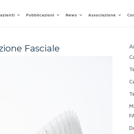
azienti
Pubblicazioni
News
Associazione
Co
zione Fasciale
A
C
T
C
T
M
F
D