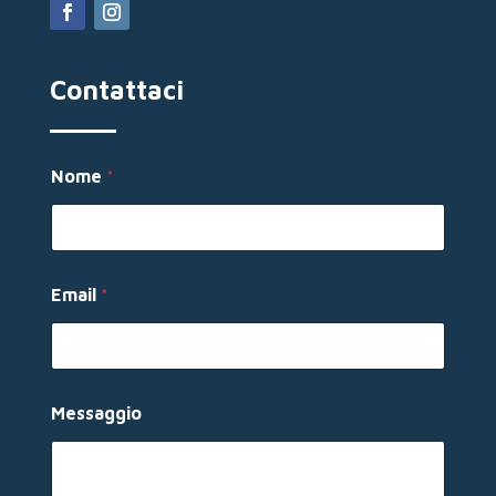
Contattaci
Nome
*
N
Email
*
o
m
e
E
m
a
Messaggio
i
l
*