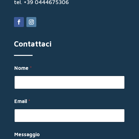
tel. +39 0444675306
Contattaci
Nome
*
Email
*
M
Messaggio
e